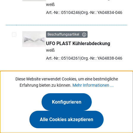
Artikel auswählen
weiß
Art.-Nr.: 05104246
Org.-Nr.: YA04834-046
Beschaffungsartikel
UFO PLAST Kühlerabdeckung
Artikel auswählen
weiß
Art.-Nr.: 05104261
Org.-Nr.: YA04838-046
Diese Website verwendet Cookies, um eine bestmögliche
Erfahrung bieten zu können.
Mehr Informationen ...
Konfigurieren
Nur für Gewerbetreibende.
Jetzt anmelden
Über Hartje
Alle Cookies akzeptieren
Marken