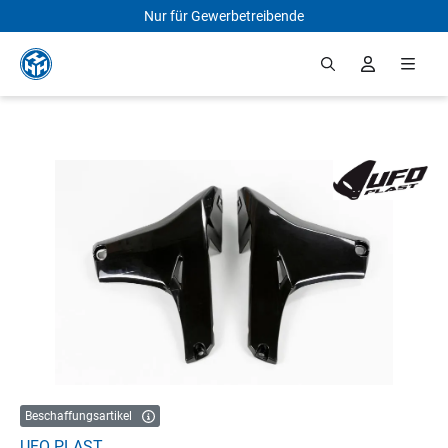
Nur für Gewerbetreibende
Zum Hauptinhalt springen
Bildergalerie überspringen
Beschaffungsartikel
UFO PLAST