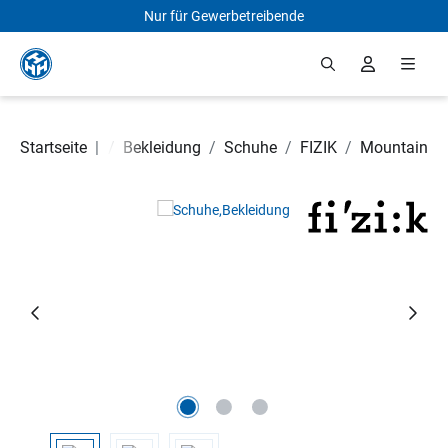
Nur für Gewerbetreibende
Zum Hauptinhalt springen
Fahrradteile
Startseite
|
/
Bekleidung
/
Schuhe
/
FIZIK
/
Mountain
Bildergalerie überspringen