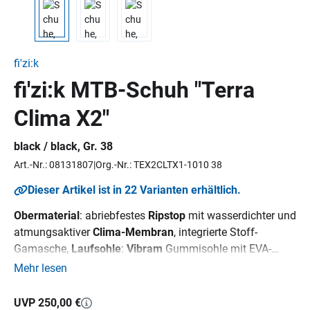
fi'zi:k
fi'zi:k MTB-Schuh "Terra
Clima X2"
black / black, Gr. 38
Art.-Nr.: 08131807
Org.-Nr.: TEX2CLTX1-1010 38
Dieser Artikel ist in 22 Varianten erhältlich.
Obermaterial
: abriebfestes
Ripstop
mit wasserdichter und
atmungsaktiver
Clima-Membran
, integrierte Stoff-
Gamasche,
Laufsohle
:
Vibram
Gummisohle mit EVA-
Mittelsohle, Nylon-Einsatz zur Verstärkung der
Mehr lesen
Pedalplatte, Stiffness Index: 3,
Innensohle
: fizik Cycling
Insole, Verschluss: 1 x Boa L6, 1 x Strap
UVP 250,00 €