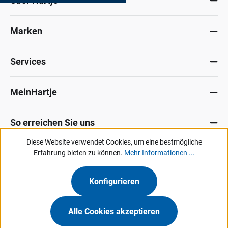
Über Hartje
Marken
Services
MeinHartje
So erreichen Sie uns
Diese Website verwendet Cookies, um eine bestmögliche
Datenschutz
Erfahrung bieten zu können.
Impressum
Allg. Verkaufsbedingungen
Mehr Informationen ...
Kontakt
Hinweisgeber-Portal
Konfigurieren
Unsere Angebote & Services richten sich ausschließlich an Industrie, Handel,
Gewerbe und vergleichbare Institutionen.
Alle Cookies akzeptieren
Hermann Hartje KG • Deichstraße 120-122 • 27318 Hoya