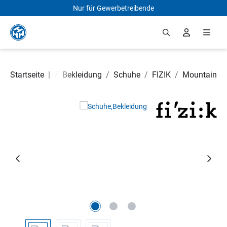
Nur für Gewerbetreibende
Zum Hauptinhalt springen
Fahrradteile
Startseite
|
/
Bekleidung
/
Schuhe
/
FIZIK
/
Mountain
Bildergalerie überspringen