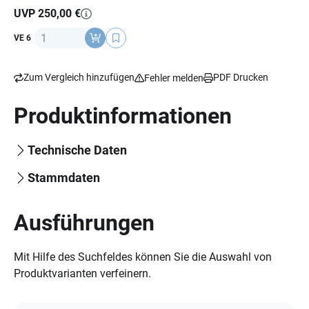
Insole, Verschluss: 1 x Boa L6, 1 x Strap
UVP 250,00 €
Anzahl
VE 6
Zum Vergleich hinzufügen
PDF Drucken
Fehler melden
Produktinformationen
Technische Daten
Stammdaten
Ausführungen
Mit Hilfe des Suchfeldes können Sie die Auswahl von
Produktvarianten verfeinern.