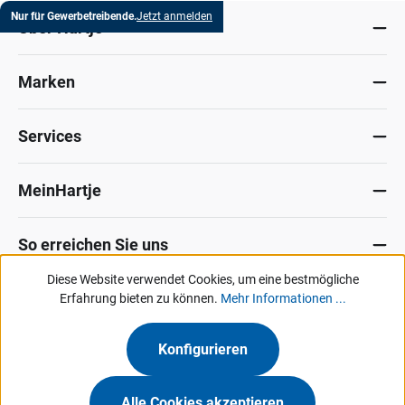
Nur für Gewerbetreibende.
Jetzt anmelden
Über Hartje
Marken
Services
MeinHartje
So erreichen Sie uns
Diese Website verwendet Cookies, um eine bestmögliche
Datenschutz
Erfahrung bieten zu können.
Impressum
Allg. Verkaufsbedingungen
Mehr Informationen ...
Kontakt
Hinweisgeber-Portal
Konfigurieren
Unsere Angebote & Services richten sich ausschließlich an Industrie, Handel,
Gewerbe und vergleichbare Institutionen.
Alle Cookies akzeptieren