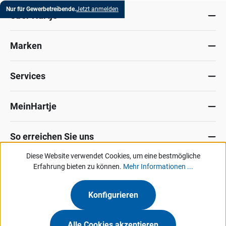
Nur für Gewerbetreibende.
Jetzt anmelden
Über Hartje
Marken
Services
MeinHartje
So erreichen Sie uns
Diese Website verwendet Cookies, um eine bestmögliche
Datenschutz
Erfahrung bieten zu können.
Impressum
Allg. Verkaufsbedingungen
Mehr Informationen ...
Kontakt
Hinweisgeber-Portal
Konfigurieren
Unsere Angebote & Services richten sich ausschließlich an Industrie, Handel,
Gewerbe und vergleichbare Institutionen.
Alle Cookies akzeptieren