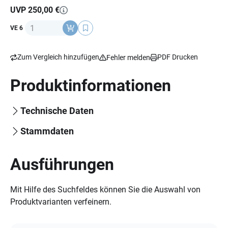
Insole, Verschluss: 1 x Boa L6, 1 x Strap
UVP 250,00 €
Anzahl
VE 6
Zum Vergleich hinzufügen
PDF Drucken
Fehler melden
Produktinformationen
Technische Daten
Stammdaten
Ausführungen
Mit Hilfe des Suchfeldes können Sie die Auswahl von
Produktvarianten verfeinern.