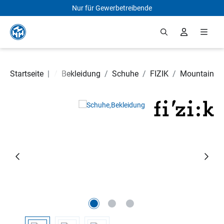
Nur für Gewerbetreibende
Zum Hauptinhalt springen
Fahrradteile
Startseite
|
/
Bekleidung
/
Schuhe
/
FIZIK
/
Mountain
Bildergalerie überspringen