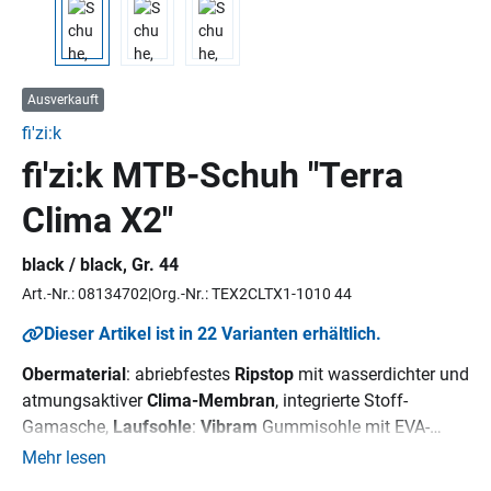
Ausverkauft
fi'zi:k
fi'zi:k MTB-Schuh "Terra
Clima X2"
black / black, Gr. 44
Art.-Nr.: 08134702
Org.-Nr.: TEX2CLTX1-1010 44
Dieser Artikel ist in 22 Varianten erhältlich.
Obermaterial
: abriebfestes
Ripstop
mit wasserdichter und
atmungsaktiver
Clima-Membran
, integrierte Stoff-
Gamasche,
Laufsohle
:
Vibram
Gummisohle mit EVA-
Mittelsohle, Nylon-Einsatz zur Verstärkung der
Mehr lesen
Pedalplatte, Stiffness Index: 3,
Innensohle
: fizik Cycling