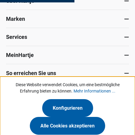
Über Hartje
Marken
Services
MeinHartje
So erreichen Sie uns
Diese Website verwendet Cookies, um eine bestmögliche
Datenschutz
Erfahrung bieten zu können.
Impressum
Allg. Verkaufsbedingungen
Mehr Informationen ...
Kontakt
Hinweisgeber-Portal
Konfigurieren
Unsere Angebote & Services richten sich ausschließlich an Industrie, Handel,
Gewerbe und vergleichbare Institutionen.
Alle Cookies akzeptieren
Hermann Hartje KG • Deichstraße 120-122 • 27318 Hoya