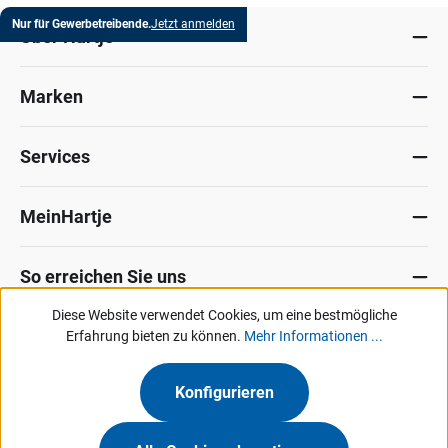
Nur für Gewerbetreibende.
Jetzt anmelden
Über Hartje
Marken
Services
MeinHartje
So erreichen Sie uns
Diese Website verwendet Cookies, um eine bestmögliche
Datenschutz
Erfahrung bieten zu können.
Impressum
Allg. Verkaufsbedingungen
Mehr Informationen ...
Kontakt
Hinweisgeber-Portal
Konfigurieren
Unsere Angebote & Services richten sich ausschließlich an Industrie, Handel,
Gewerbe und vergleichbare Institutionen.