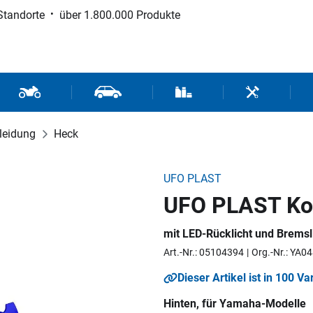
Standorte
über 1.800.000 Produkte
d Sport
Motorrad- und Rollerteile
Fahrzeugteile und Zubehör
Verbrauchsmaterial / Werk
Werkzeuge / 
leidung
Heck
UFO PLAST
UFO PLAST Kot
mit LED-Rücklicht und Bremsli
Art.-Nr.: 05104394
Org.-Nr.: YA0
Dieser Artikel ist in 100 Va
Hinten, für Yamaha-Modelle