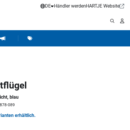
DE
Händler werden
HARTJE Website
stattbedarf
Werkstattausrüstung
Marken
Hartje Marketing
flügel
cht, blau
4878-089
rianten erhältlich.