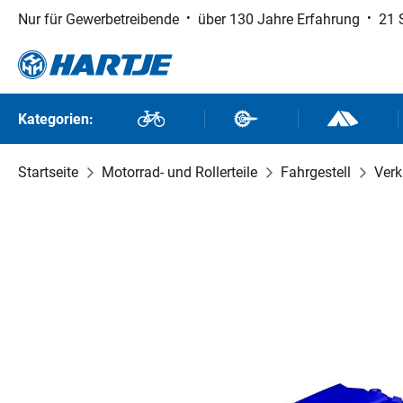
Nur für Gewerbetreibende
über 130 Jahre Erfahrung
21 
 Hauptinhalt springen
Zur Suche springen
Zur Hauptnavigation springen
Kategorien:
Fahrräder
Fahrradteile
Outdoor un
Startseite
Motorrad- und Rollerteile
Fahrgestell
Verk
Bildergalerie überspringen