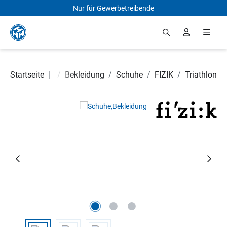
Nur für Gewerbetreibende
Zum Hauptinhalt springen
Startseite
Fahrradteile
|
/
Bekleidung
/
Schuhe
/
FIZIK
/
Triathlon
Bildergalerie überspringen