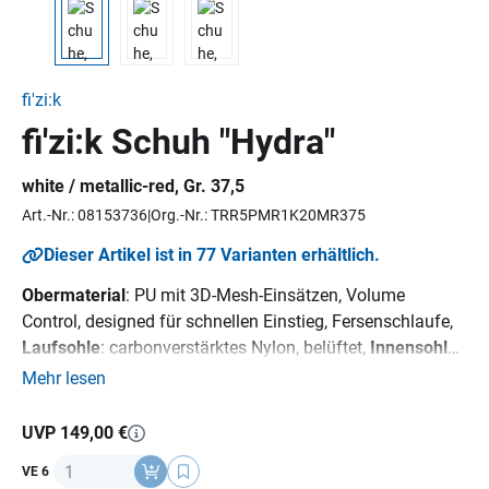
fi'zi:k
fi'zi:k Schuh "Hydra"
white / metallic-red, Gr. 37,5
Art.-Nr.: 08153736
Org.-Nr.: TRR5PMR1K20MR375
Dieser Artikel ist in 77 Varianten erhältlich.
Obermaterial
: PU mit 3D-Mesh-Einsätzen, Volume
Control, designed für schnellen Einstieg, Fersenschlaufe,
Laufsohle
: carbonverstärktes Nylon, belüftet,
Innensohle
:
fi'zi:k Cycling Insole,
Verschluss
: 1 x Powerstrap
Mehr lesen
UVP 149,00 €
Anzahl
VE 6