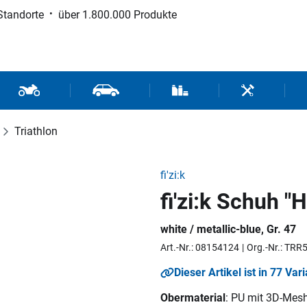
Standorte
über 1.800.000 Produkte
d Sport
Motorrad- und Rollerteile
Fahrzeugteile und Zubehör
Verbrauchsmaterial / Werk
Werkzeuge / 
Triathlon
fi'zi:k
fi'zi:k Schuh "
white / metallic-blue, Gr. 47
Art.-Nr.: 08154124
Org.-Nr.: T
Dieser Artikel ist in 77 Var
Obermaterial
: PU mit 3D-Mesh