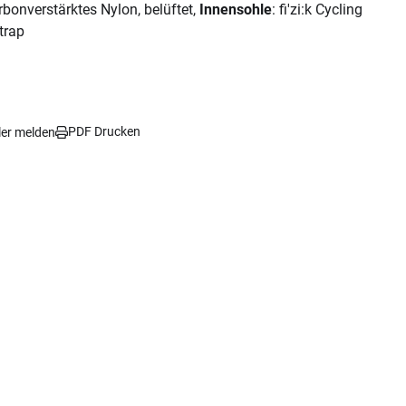
arbonverstärktes Nylon, belüftet,
Innensohle
: fi'zi:k Cycling
trap
PDF Drucken
ler melden