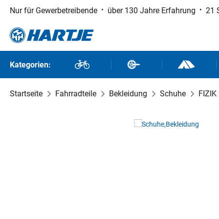
Nur für Gewerbetreibende
über 130 Jahre Erfahrung
21 
 Hauptinhalt springen
Zur Suche springen
Zur Hauptnavigation springen
Kategorien:
Fahrräder
Fahrradteile
Outdoor un
Startseite
Fahrradteile
Bekleidung
Schuhe
FIZIK
Bildergalerie überspringen