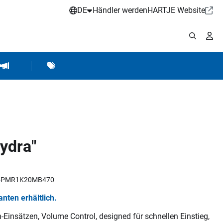
DE
Händler werden
HARTJE Website
stattbedarf
Werkstattausrüstung
Marken
Hartje Marketing
Hydra"
RR5PMR1K20MB470
ianten erhältlich.
-Einsätzen, Volume Control, designed für schnellen Einstieg,