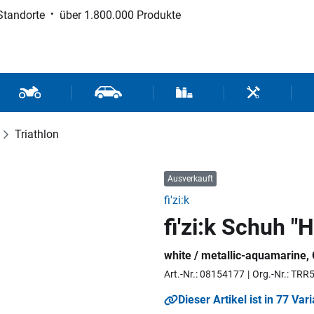
Standorte
über 1.800.000 Produkte
d Sport
Motorrad- und Rollerteile
Fahrzeugteile und Zubehör
Verbrauchsmaterial / Werk
Werkzeuge / 
Triathlon
Ausverkauft
fi'zi:k
fi'zi:k Schuh "
white / metallic-aquamarine, 
Art.-Nr.: 08154177
Org.-Nr.: T
Dieser Artikel ist in 77 Var