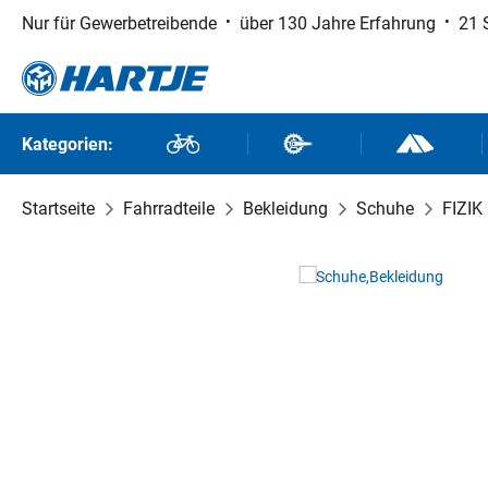
Nur für Gewerbetreibende
über 130 Jahre Erfahrung
21 
 Hauptinhalt springen
Zur Suche springen
Zur Hauptnavigation springen
Kategorien:
Fahrräder
Fahrradteile
Outdoor un
Startseite
Fahrradteile
Bekleidung
Schuhe
FIZIK
Bildergalerie überspringen