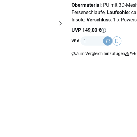
Obermaterial
: PU mit 3D-Mesh
Fersenschlaufe,
Laufsohle
: c
Insole,
Verschluss
: 1 x Powers
UVP 149,00 €
Anzahl
VE 6
Zum Vergleich hinzufügen
Feh