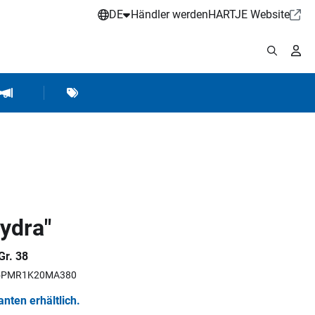
DE
Händler werden
HARTJE Website
stattbedarf
Werkstattausrüstung
Marken
Hartje Marketing
Hydra"
Gr. 38
RR5PMR1K20MA380
ianten erhältlich.