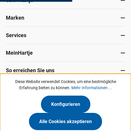
Über Hartje
Marken
Services
MeinHartje
So erreichen Sie uns
Diese Website verwendet Cookies, um eine bestmögliche
Datenschutz
Erfahrung bieten zu können.
Impressum
Allg. Verkaufsbedingungen
Mehr Informationen ...
Kontakt
Hinweisgeber-Portal
Konfigurieren
Unsere Angebote & Services richten sich ausschließlich an Industrie, Handel,
Gewerbe und vergleichbare Institutionen.
Alle Cookies akzeptieren
Hermann Hartje KG • Deichstraße 120-122 • 27318 Hoya