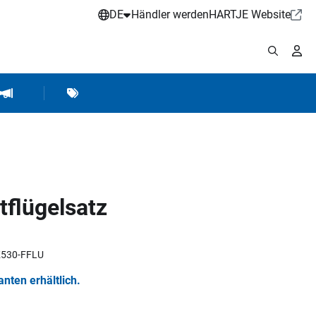
DE
Händler werden
HARTJE Website
stattbedarf
Werkstattausrüstung
Marken
Hartje Marketing
flügelsatz
FK530-FFLU
ianten erhältlich.