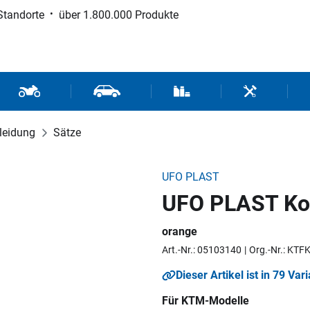
Standorte
über 1.800.000 Produkte
d Sport
Motorrad- und Rollerteile
Fahrzeugteile und Zubehör
Verbrauchsmaterial / Werk
Werkzeuge / 
leidung
Sätze
UFO PLAST
UFO PLAST Kot
orange
Art.-Nr.: 05103140
Org.-Nr.: KT
Dieser Artikel ist in 79 Var
Für KTM-Modelle