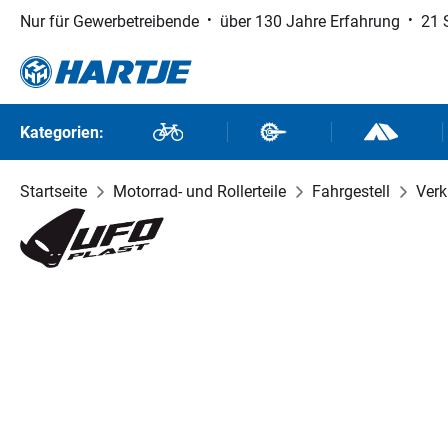
Nur für Gewerbetreibende
über 130 Jahre Erfahrung
21 
 Hauptinhalt springen
Zur Suche springen
Zur Hauptnavigation springen
Kategorien:
Fahrräder
Fahrradteile
Outdoor un
Startseite
Motorrad- und Rollerteile
Fahrgestell
Verk
Bildergalerie überspringen