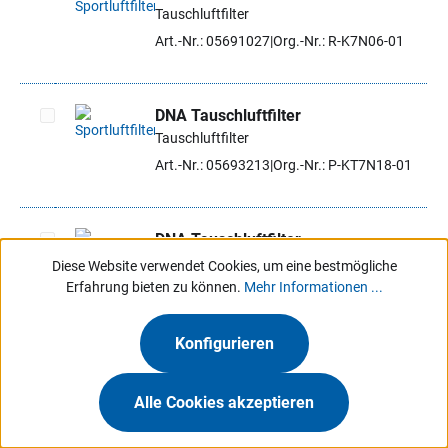
Tauschluftfilter
Artikel auswählen
Art.-Nr.: 05691027
Org.-Nr.: R-K7N06-01
DNA Tauschluftfilter
Tauschluftfilter
Artikel auswählen
Art.-Nr.: 05693213
Org.-Nr.: P-KT7N18-01
DNA Tauschluftfilter
Tauschluftfilter
Diese Website verwendet Cookies, um eine bestmögliche
Artikel auswählen
Erfahrung bieten zu können.
Mehr Informationen ...
Art.-Nr.: 05693556
Org.-Nr.: R-RE4E24-01
Konfigurieren
Ausverkauft
DNA Tauschluftfilter
Alle Cookies akzeptieren
Artikel auswählen
Tauschluftfilter
Art.-Nr.: 05692371
Org.-Nr.: R-S2MX11-0R