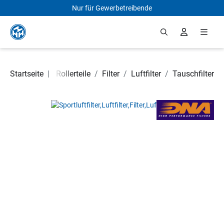
Nur für Gewerbetreibende
Zum Hauptinhalt springen
Motorrad- und Rollerteile
Startseite
|
/
Filter
/
Luftfilter
/
Tauschfilter
Bildergalerie überspringen