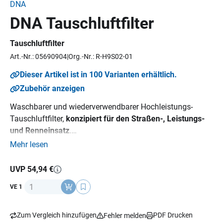
DNA
DNA Tauschluftfilter
Tauschluftfilter
Art.-Nr.: 05690904
Org.-Nr.: R-H9S02-01
Dieser Artikel ist in 100 Varianten erhältlich.
Zubehör anzeigen
Waschbarer und wiederverwendbarer Hochleistungs-
Tauschluftfilter,
konzipiert für den Straßen-, Leistungs-
und Renneinsatz
.
Durch die FCd (Full Contour design) Technology wird die
Mehr lesen
gesamte Fläche des Luftfilterkasteneinlasses als
Filtermedium genutzt. Dadurch vergrößert sich der
UVP 54,94 €
Filterbereich zwischen 20-80 %, der Luftstrom wird erhöht
Anzahl
VE 1
und die Leistung des Motors somit gesteigert. Mit dem
erhöhten Luftdurchlass wird zusätzlich der
Benzinverbrauch reduziert.
Zum Vergleich hinzufügen
PDF Drucken
Fehler melden