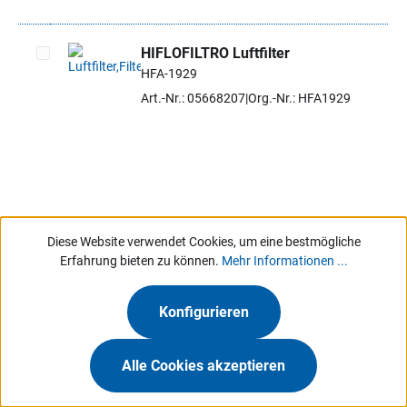
HIFLOFILTRO Luftfilter
HFA-1929
Artikel auswählen
Art.-Nr.: 05668207
Org.-Nr.: HFA1929
Diese Website verwendet Cookies, um eine bestmögliche
Nur für Gewerbetreibende.
Jetzt anmelden
Über Hartje
Erfahrung bieten zu können.
Mehr Informationen ...
Marken
Konfigurieren
Services
Alle Cookies akzeptieren