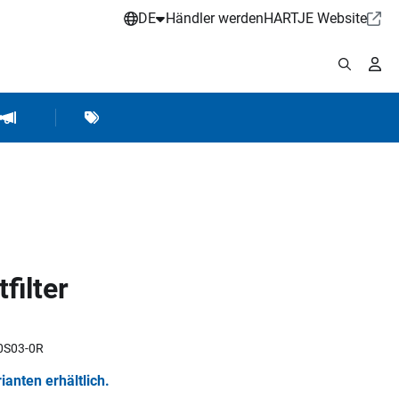
DE
Händler werden
HARTJE Website
stattbedarf
Werkstattausrüstung
Marken
Hartje Marketing
filter
10S03-0R
rianten erhältlich.