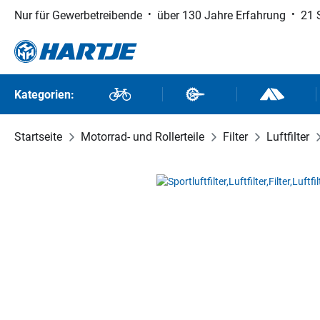
Nur für Gewerbetreibende
über 130 Jahre Erfahrung
21 
 Hauptinhalt springen
Zur Suche springen
Zur Hauptnavigation springen
Kategorien:
Fahrräder
Fahrradteile
Outdoor un
Startseite
Motorrad- und Rollerteile
Filter
Luftfilter
Bildergalerie überspringen