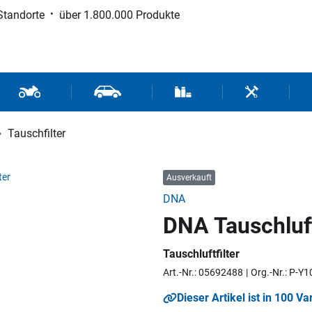
Standorte
über 1.800.000 Produkte
d Sport
Motorrad- und Rollerteile
Fahrzeugteile und Zubehör
Verbrauchsmaterial / Werk
Werkzeuge / 
Tauschfilter
Ausverkauft
DNA
DNA Tauschluft
Tauschluftfilter
Art.-Nr.: 05692488
Org.-Nr.: P-Y
Dieser Artikel ist in 100 Va